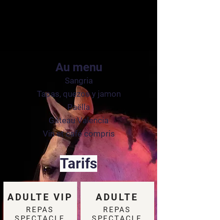
Au menu
Sangria
Tapas, quezos y jamon
Paëlla
Gâteau Valencia
Vin et café compris
Tarifs
ADULTE VIP
ADULTE
REPAS
REPAS
SPECTACLE
SPECTACLE