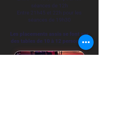
séances de 12h
Entre 21h45 et 22h pour les
séances de 19h30
Les placements assis se font sur
des tables de 10 à 12 personnes
Comment
nous trouver?
Rue du 7ème Chasseur
27000 Evreux