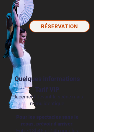
RÉSERVATION
Quelques informations
Tarif VIP
Placement devant la scène mais
menu identique
Pour les spectacles sans le
repas, prévoir d'arriver:
Entre 13h45 et 14h pour les