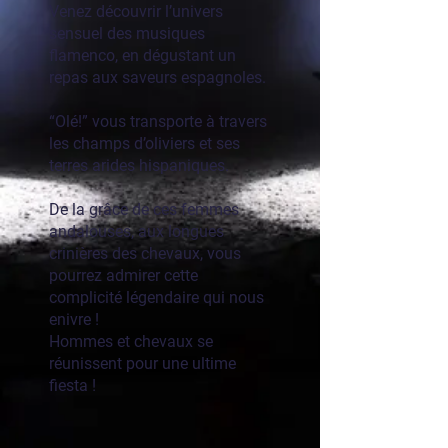
Venez découvrir l’univers
sensuel des musiques
flamenco, en dégustant un
repas aux saveurs espagnoles.
“Olé!” vous transporte à travers
les champs d’oliviers et ses
terres arides hispaniques.
De la grâce de ces femmes
andalouses, aux longues
crinières des chevaux, vous
pourrez admirer cette
complicité légendaire qui nous
enivre !
Hommes et chevaux se
réunissent pour une ultime
fiesta !