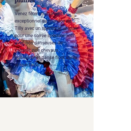
plumes
Venez fêter un moment
exceptionnel au manège de
Tilly avec un spectacle unique
pour une soirée spéciale noël
avec nos danseuses de
cabaret, nos chevaux,
humoriste et danse floor après
le spectacle.