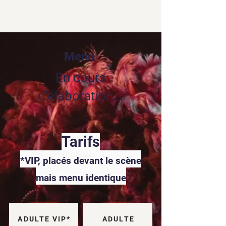
Menu
En cours
d'élaboration...
Tarifs
*VIP, placés devant le scène
mais menu identique
ADULTE VIP*
ADULTE